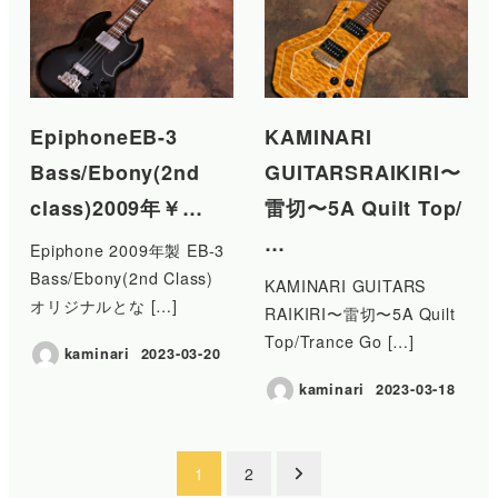
EpiphoneEB-3
KAMINARI
Bass/Ebony(2nd
GUITARSRAIKIRI〜
class)2009年￥…
雷切〜5A Quilt Top/
…
Epiphone 2009年製 EB-3
Bass/Ebony(2nd Class)
KAMINARI GUITARS
オリジナルとな […]
RAIKIRI〜雷切〜5A Quilt
Top/Trance Go […]
kaminari
2023-03-20
投稿日
kaminari
2023-03-18
投稿日
投
1
2