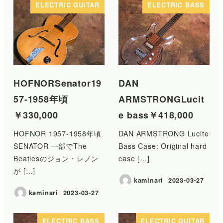
ELECTRIC GUITAR
ELECTRIC BASS
HOFNORSenator19
DAN
57-1958年頃
ARMSTRONGLucit
￥330,000
e bass￥418,000
HOFNOR 1957-1958年頃
DAN ARMSTRONG Lucite
SENATOR 一部でThe
Bass Case: Original hard
Beatlesのジョン・レノン
case […]
が […]
kaminari
2023-03-27
投稿日
kaminari
2023-03-27
投稿日
ELECTRIC BASS
ELECTRIC GUITAR