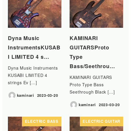
Dyna Music
KAMINARI
InstrumentsKUSAB
GUITARSProto
I LIMITED 4 s…
Type
Bass/Seethrou…
Dyna Music Instruments
KUSABI LIMITED 4
KAMINARI GUITARS
strings Ev […]
Proto Type Bass
Seethrough Black […]
kaminari
2023-03-20
投稿日
kaminari
2023-03-20
投稿日
ELECTRIC BASS
ELECTRIC GUITAR