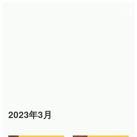
メ
イ
MENU
ン
コ
ン
テ
ン
ツ
へ
移
動
2023年3月