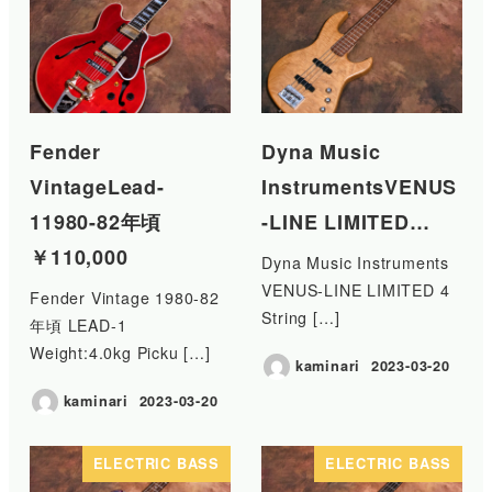
Fender
Dyna Music
VintageLead-
InstrumentsVENUS
11980-82年頃
-LINE LIMITED…
￥110,000
Dyna Music Instruments
VENUS-LINE LIMITED 4
Fender Vintage 1980-82
String […]
年頃 LEAD-1
Weight:4.0kg Picku […]
kaminari
2023-03-20
投稿日
kaminari
2023-03-20
投稿日
ELECTRIC BASS
ELECTRIC BASS