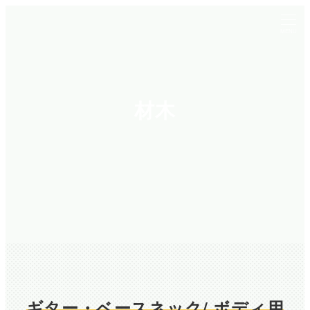
メ
イ
MENU
ン
コ
ン
材木
テ
ン
ツ
へ
移
動
ギター・ベースネック/ ボディ用